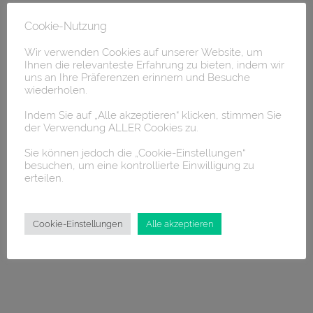
Cookie-Nutzung
Wir verwenden Cookies auf unserer Website, um
Ihnen die relevanteste Erfahrung zu bieten, indem wir
uns an Ihre Präferenzen erinnern und Besuche
wiederholen.
Indem Sie auf „Alle akzeptieren“ klicken, stimmen Sie
der Verwendung ALLER Cookies zu.
Sie können jedoch die „Cookie-Einstellungen“
besuchen, um eine kontrollierte Einwilligung zu
erteilen.
SOFIA DE LA CERDA, CEGRISA
Cookie-Einstellungen
Alle akzeptieren