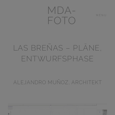
MDA-
MENU
FOTO
LAS BREÑAS – PLÄNE,
DAS HAUS
IM
LAS BREÑAS
ENTWURFSPHASE
LANZAROTE
ALEJANDRO MUÑOZ, ARCHITEKT
ANDERE
PORTFOLIOS
VIDEOS